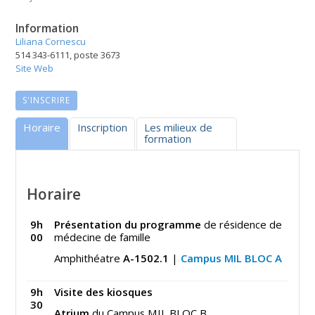
Information
Liliana Cornescu
514 343-6111, poste 3673
Site Web
S'INSCRIRE
Horaire
Inscription
Les milieux de
formation
Horaire
9h
Présentation du programme
de résidence de
00
médecine de famille
Amphithéatre
A-1502.1
|
Campus MIL
BLOC A
9h
Visite des kiosques
30
Atrium
du Campus MIL BLOC B