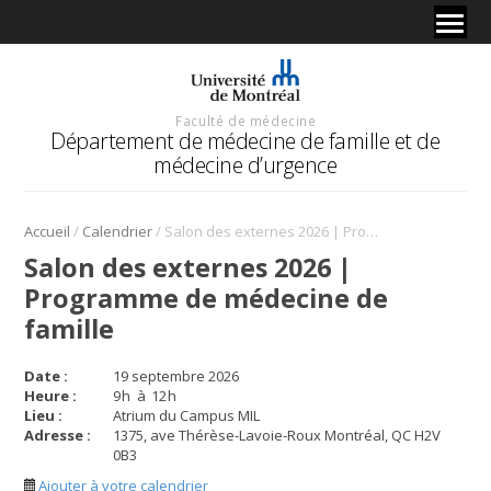
Faculté de médecine
Département de médecine de famille et de
médecine d’urgence
/
/
Accueil
Calendrier
Salon des externes 2026 | Programme de médecine de famille
Salon des externes 2026 |
Programme de médecine de
famille
Date :
19 septembre 2026
Heure :
9
h
à
12
h
Lieu :
Atrium du Campus MIL
Adresse :
1375, ave Thérèse-Lavoie-Roux Montréal, QC H2V
0B3
Ajouter à votre calendrier