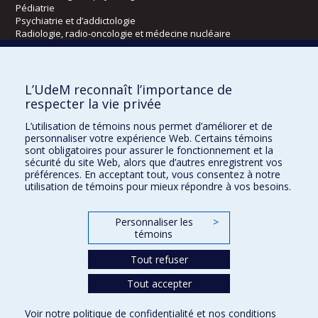
Pédiatrie
Psychiatrie et d’addictologie
Radiologie, radio-oncologie et médecine nucléaire
Écoles
L’UdeM reconnaît l’importance de
Kinésiologie et des sciences de l’activité physique
respecter la vie privée
Orthophonie et audiologie
L’utilisation de témoins nous permet d’améliorer et de
Réadaptation
personnaliser votre expérience Web. Certains témoins
sont obligatoires pour assurer le fonctionnement et la
Directions
sécurité du site Web, alors que d’autres enregistrent vos
préférences. En acceptant tout, vous consentez à notre
DPC
utilisation de témoins pour mieux répondre à vos besoins.
CPASS
Éthique clinique
Personnaliser les
>
témoins
Tout refuser
Tout accepter
Voir notre
politique de confidentialité
et nos
conditions