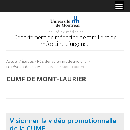
Faculté de médecine
Département de médecine de famille et de
médecine d’urgence
/
/
/
Accueil
Études
Résidence en médecine de famille
/
Le réseau des CUMF
CUMF de Mont-Laurier
CUMF DE MONT-LAURIER
Visionner la vidéo promotionnelle
de la CUMF