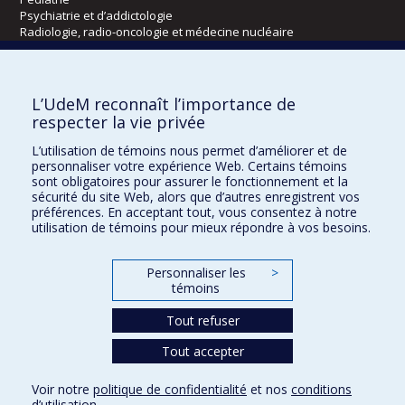
Psychiatrie et d’addictologie
Radiologie, radio-oncologie et médecine nucléaire
Écoles
L’UdeM reconnaît l’importance de
Kinésiologie et des sciences de l’activité physique
respecter la vie privée
Orthophonie et audiologie
L’utilisation de témoins nous permet d’améliorer et de
Réadaptation
personnaliser votre expérience Web. Certains témoins
sont obligatoires pour assurer le fonctionnement et la
Directions
sécurité du site Web, alors que d’autres enregistrent vos
préférences. En acceptant tout, vous consentez à notre
DPC
utilisation de témoins pour mieux répondre à vos besoins.
CPASS
Éthique clinique
Personnaliser les
>
témoins
Tout refuser
Tout accepter
Voir notre
politique de confidentialité
et nos
conditions
d’utilisation
.