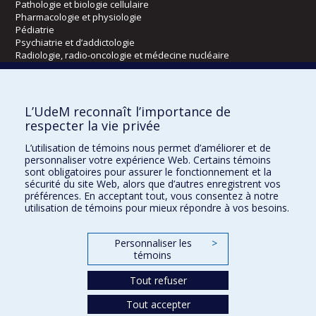
Pathologie et biologie cellulaire
Pharmacologie et physiologie
Pédiatrie
Psychiatrie et d’addictologie
Radiologie, radio-oncologie et médecine nucléaire
Écoles
L’UdeM reconnaît l’importance de
Kinésiologie et des sciences de l’activité physique
respecter la vie privée
Orthophonie et audiologie
L’utilisation de témoins nous permet d’améliorer et de
Réadaptation
personnaliser votre expérience Web. Certains témoins
sont obligatoires pour assurer le fonctionnement et la
Directions
sécurité du site Web, alors que d’autres enregistrent vos
préférences. En acceptant tout, vous consentez à notre
DPC
utilisation de témoins pour mieux répondre à vos besoins.
CPASS
Éthique clinique
Personnaliser les
>
témoins
Tout refuser
Tout accepter