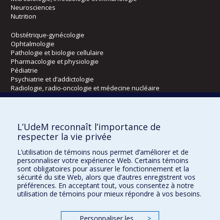
Neurosciences
Nutrition
Obstétrique-gynécologie
Ophtalmologie
Pathologie et biologie cellulaire
Pharmacologie et physiologie
Pédiatrie
Psychiatrie et d’addictologie
Radiologie, radio-oncologie et médecine nucléaire
Écoles
L’UdeM reconnaît l’importance de
Kinésiologie et des sciences de l’activité physique
respecter la vie privée
Orthophonie et audiologie
L’utilisation de témoins nous permet d’améliorer et de
Réadaptation
personnaliser votre expérience Web. Certains témoins
sont obligatoires pour assurer le fonctionnement et la
Directions
sécurité du site Web, alors que d’autres enregistrent vos
préférences. En acceptant tout, vous consentez à notre
DPC
utilisation de témoins pour mieux répondre à vos besoins.
CPASS
Éthique clinique
Personnaliser les
>