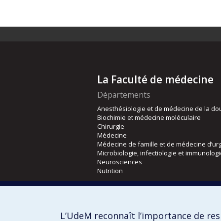
La Faculté de médecine
Départements
Anesthésiologie et de médecine de la do
Biochimie et médecine moléculaire
Chirurgie
Médecine
Médecine de famille et de médecine d’ur
Microbiologie, infectiologie et immunolog
Neurosciences
Nutrition
Écoles
Kinésiologie et des sciences de l’activité
L’UdeM reconnaît l’importance de resp
Orthophonie et audiologie