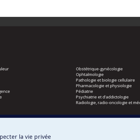
uleur
Obstétrique-gynécologie
Ophtalmologie
Pathologie et biologie cellulaire
Pharmacologie et physiologie
gence
Pédiatrie
ie
Psychiatrie et d’addictologie
Radiologie, radio-oncologie et mé
Directions
 physique
DPC
ecter la vie privée
CPASS