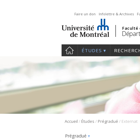
Faire un don
Infolettre & Archives
F
Faculté
Départ
ÉTUDES
RECHERC
/
/
/
Accueil
Études
Prégradué
Externat
Prégradué