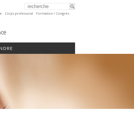
te
Corps professoral
Formation / Congrès
nce
INDRE