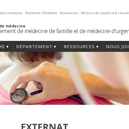
uturs résidents
Résidents / Étudiants
Ressources – Mesures de soutien à la réussi
 de médecine
ement de médecine de famille et de médecine d’urge
HE
DÉPARTEMENT
RESSOURCES
NOUS JO
EXTERNAT