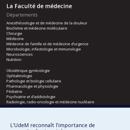
La Faculté de médecine
Départements
Anesthésiologie et de médecine de la douleur
Biochimie et médecine moléculaire
Chirurgie
Médecine
Médecine de famille et de médecine d’urgence
Microbiologie, infectiologie et immunologie
Neurosciences
Nutrition
Obstétrique-gynécologie
Ophtalmologie
Pathologie et biologie cellulaire
Pharmacologie et physiologie
Pédiatrie
Psychiatrie et d’addictologie
Radiologie, radio-oncologie et médecine nucléaire
Écoles
L’UdeM reconnaît l’importance de
Kinésiologie et des sciences de l’activité physique