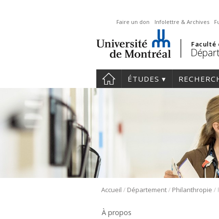
Faire un don
Infolettre & Archives
F
Faculté
Départ
ÉTUDES
RECHERC
/
/
/
Accueil
Département
Philanthropie
À propos