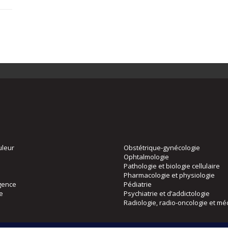
uleur
Obstétrique-gynécologie
Ophtalmologie
Pathologie et biologie cellulaire
Pharmacologie et physiologie
gence
Pédiatrie
ie
Psychiatrie et d’addictologie
Radiologie, radio-oncologie et mé