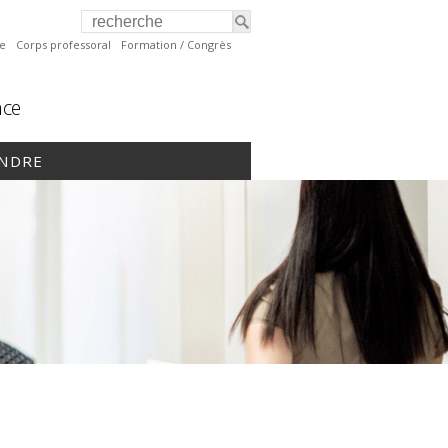
te
Corps professoral
Formation / Congrès
nce
INDRE