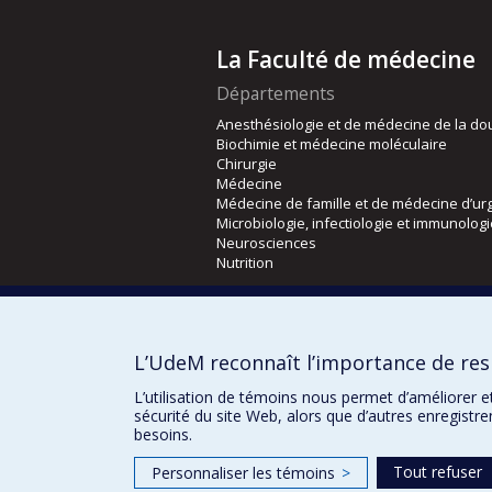
La Faculté de médecine
Départements
Anesthésiologie et de médecine de la do
Biochimie et médecine moléculaire
Chirurgie
Médecine
Médecine de famille et de médecine d’ur
Microbiologie, infectiologie et immunolog
Neurosciences
Nutrition
Écoles
Kinésiologie et des sciences de l’activité
L’UdeM reconnaît l’importance de resp
Orthophonie et audiologie
Réadaptation
L’utilisation de témoins nous permet d’améliorer e
sécurité du site Web, alors que d’autres enregistr
besoins.
Tout refuser
Personnaliser les témoins
>