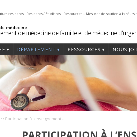
uturs résidents
Résidents / Étudiants
Ressources – Mesures de soutien à la réussi
 de médecine
ement de médecine de famille et de médecine d’urge
HE
DÉPARTEMENT
RESSOURCES
NOUS JO
/
e
Participation à l’enseignement prégradué
PARTICIPATION À L’E