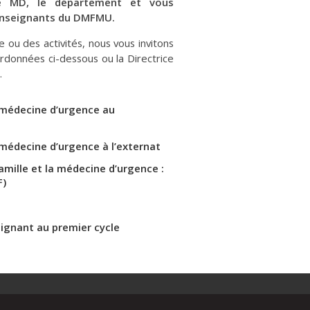
me MD, le département et vous
 enseignants du DMFMU.
e ou des activités, nous vous invitons
rdonnées ci-dessous ou la Directrice
.
 médecine d’urgence au
médecine d’urgence à l’externat
amille et la médecine d’urgence :
F)
eignant au premier cycle