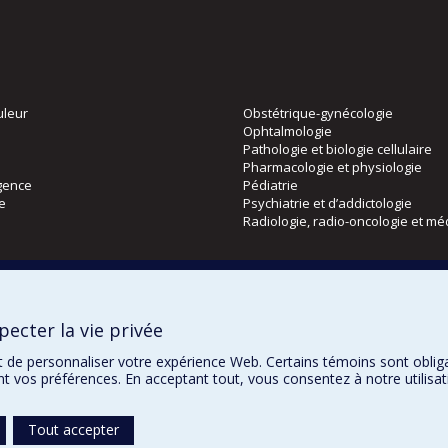
uleur
Obstétrique-gynécologie
Ophtalmologie
Pathologie et biologie cellulaire
Pharmacologie et physiologie
gence
Pédiatrie
ie
Psychiatrie et d’addictologie
Radiologie, radio-oncologie et mé
Directions
 physique
DPC
ecter la vie privée
CPASS
Éthique clinique
t de personnaliser votre expérience Web. Certains témoins sont oblig
ent vos préférences. En acceptant tout, vous consentez à notre utili
Tout accepter