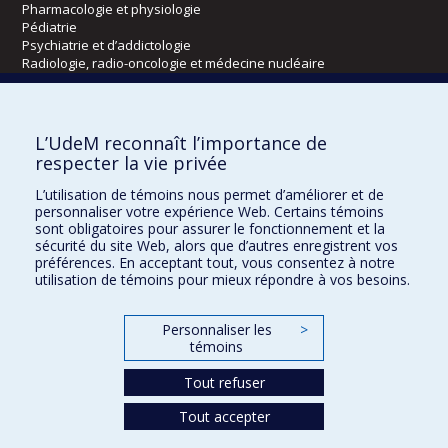
Pharmacologie et physiologie
Pédiatrie
Psychiatrie et d’addictologie
Radiologie, radio-oncologie et médecine nucléaire
Écoles
L’UdeM reconnaît l’importance de
Kinésiologie et des sciences de l’activité physique
respecter la vie privée
Orthophonie et audiologie
L’utilisation de témoins nous permet d’améliorer et de
Réadaptation
personnaliser votre expérience Web. Certains témoins
sont obligatoires pour assurer le fonctionnement et la
Directions
sécurité du site Web, alors que d’autres enregistrent vos
préférences. En acceptant tout, vous consentez à notre
DPC
utilisation de témoins pour mieux répondre à vos besoins.
CPASS
Éthique clinique
Personnaliser les
>
témoins
Tout refuser
Tout accepter