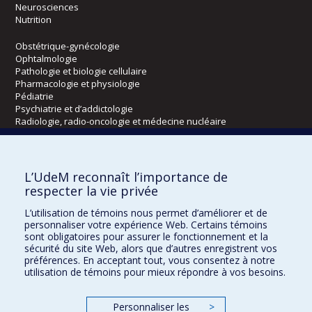
Neurosciences
Nutrition
Obstétrique-gynécologie
Ophtalmologie
Pathologie et biologie cellulaire
Pharmacologie et physiologie
Pédiatrie
Psychiatrie et d’addictologie
Radiologie, radio-oncologie et médecine nucléaire
Écoles
L’UdeM reconnaît l’importance de
Kinésiologie et des sciences de l’activité physique
respecter la vie privée
Orthophonie et audiologie
L’utilisation de témoins nous permet d’améliorer et de
Réadaptation
personnaliser votre expérience Web. Certains témoins
sont obligatoires pour assurer le fonctionnement et la
Directions
sécurité du site Web, alors que d’autres enregistrent vos
préférences. En acceptant tout, vous consentez à notre
DPC
utilisation de témoins pour mieux répondre à vos besoins.
CPASS
Éthique clinique
Personnaliser les
>