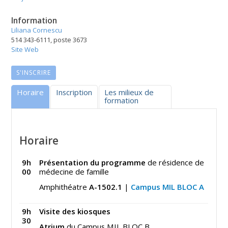
Information
Liliana Cornescu
514 343-6111, poste 3673
Site Web
S'INSCRIRE
Horaire
Inscription
Les milieux de
formation
Horaire
9h
Présentation du programme
de résidence de
00
médecine de famille
Amphithéatre
A-1502.1
|
Campus MIL
BLOC A
9h
Visite des kiosques
30
Atrium
du Campus MIL BLOC B