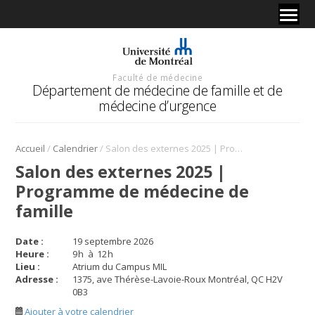
Faculté de médecine
Département de médecine de famille et de
médecine d’urgence
/
/
Accueil
Calendrier
Salon des externes 2025 | Programme de médecine de famille
Salon des externes 2025 |
Programme de médecine de
famille
Date :
19 septembre 2026
Heure :
9
h
à
12
h
Lieu :
Atrium du Campus MIL
Adresse :
1375, ave Thérèse-Lavoie-Roux Montréal, QC H2V
0B3
Ajouter à votre calendrier