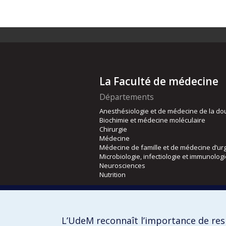
La Faculté de médecine
Départements
Anesthésiologie et de médecine de la do
Biochimie et médecine moléculaire
Chirurgie
Médecine
Médecine de famille et de médecine d’ur
Microbiologie, infectiologie et immunolog
Neurosciences
Nutrition
Écoles
Kinésiologie et des sciences de l’activité
L’UdeM reconnaît l’importance de resp
Orthophonie et audiologie