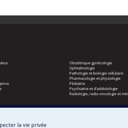
uleur
Obstétrique-gynécologie
Ophtalmologie
Pathologie et biologie cellulaire
Pharmacologie et physiologie
gence
Pédiatrie
ie
Psychiatrie et d’addictologie
Radiologie, radio-oncologie et mé
Directions
 physique
DPC
ecter la vie privée
CPASS