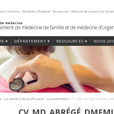
uturs résidents
Résidents / Étudiants
Ressources – Mesures de soutien à la réussi
 de médecine
ement de médecine de famille et de médecine d’urge
HE
DÉPARTEMENT
RESSOURCES
NOUS JO
/
/
/
e
La carrière de professeur
La nomination
CV_MD_ABRÉGÉ_DMFMU