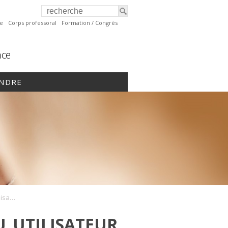
te
Corps professoral
Formation / Congrès
nce
INDRE
CV_MD_abrégé_DMFMU_utilisateur
_UTILISATEUR