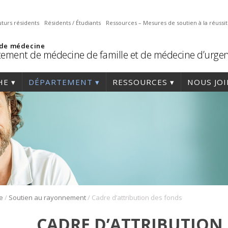
uturs résidents
Résidents / Étudiants
Ressources – Mesures de soutien à la réussi
 de médecine
ement de médecine de famille et de médecine d’urge
HE
DÉPARTEMENT
RESSOURCES
NOUS JO
/
/
e
Soutien au rayonnement
Cadre d’attribution des fonds
CADRE D’ATTRIBUTION