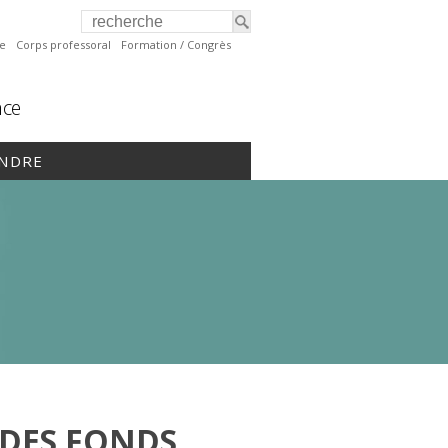
te
Corps professoral
Formation / Congrès
nce
INDRE
 DES FONDS