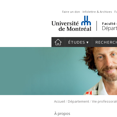
Faire un don
Infolettre & Archives
F
Faculté
Départ
ÉTUDES
RECHERC
/
/
Accueil
Département
Vie professoral
À propos