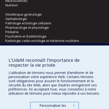
Neurosciences
Nutrition
Obstétrique-gynécologie
Ophtalmologie
Pathologie et biologie cellulaire
Pharmacologie et physiologie
Pédiatrie
Psychiatrie et d’addictologie
Radiologie, radio-oncologie et médecine nucléaire
Écoles
L’UdeM reconnaît l’importance de
Kinésiologie et des sciences de l’activité physique
respecter la vie privée
Orthophonie et audiologie
L’utilisation de témoins nous permet d’améliorer et de
Réadaptation
personnaliser votre expérience Web. Certains témoins
sont obligatoires pour assurer le fonctionnement et la
Directions
sécurité du site Web, alors que d’autres enregistrent vos
préférences. En acceptant tout, vous consentez à notre
DPC
utilisation de témoins pour mieux répondre à vos besoins.
CPASS
Éthique clinique
Personnaliser les
>