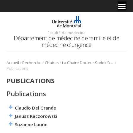
Faculté de médecine
Département de médecine de famille et de
médecine d’urgence
/
/
/
/
Accueil
Recherche
Chaires
La Chaire Docteur Sadok Besrour
Publications
PUBLICATIONS
Publications
Claudio Del Grande
Janusz Kaczorowski
Suzanne Laurin