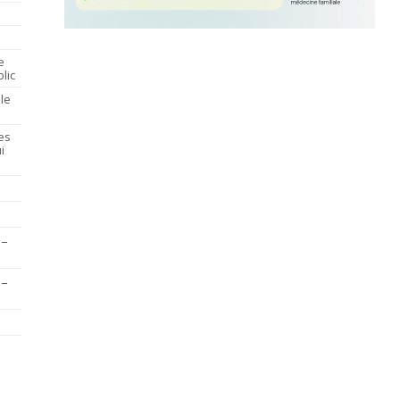
e
lic
le
es
i
 –
 –