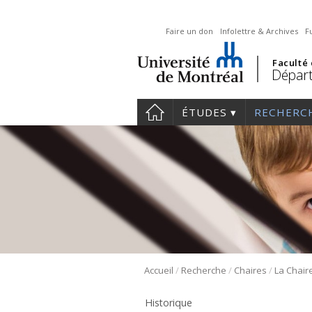
Faire un don
Infolettre & Archives
F
Faculté
Départ
ÉTUDES
RECHERC
/
/
/
Accueil
Recherche
Chaires
Historique