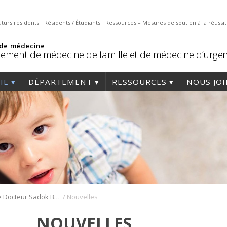
uturs résidents
Résidents / Étudiants
Ressources – Mesures de soutien à la réussi
 de médecine
ement de médecine de famille et de médecine d’urge
HE
DÉPARTEMENT
RESSOURCES
NOUS JO
/
La Chaire Docteur Sadok Besrour
Nouvelles
NOUVELLES