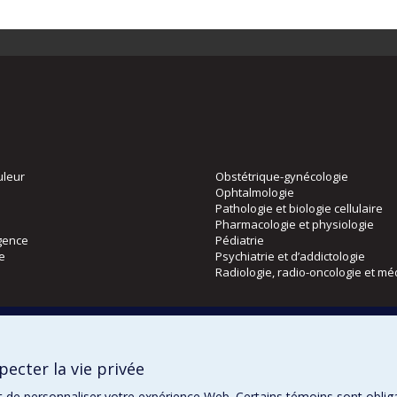
uleur
Obstétrique-gynécologie
Ophtalmologie
Pathologie et biologie cellulaire
Pharmacologie et physiologie
gence
Pédiatrie
ie
Psychiatrie et d’addictologie
Radiologie, radio-oncologie et mé
Directions
 physique
DPC
ecter la vie privée
CPASS
Éthique clinique
t de personnaliser votre expérience Web. Certains témoins sont oblig