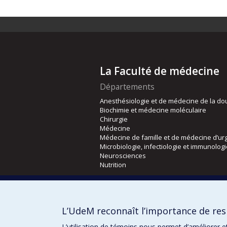
La Faculté de médecine
Départements
Anesthésiologie et de médecine de la do
Biochimie et médecine moléculaire
Chirurgie
Médecine
Médecine de famille et de médecine d’ur
Microbiologie, infectiologie et immunolog
Neurosciences
Nutrition
Écoles
Kinésiologie et des sciences de l’activité
L’UdeM reconnaît l’importance de resp
Orthophonie et audiologie
Réadaptation
L’utilisation de témoins nous permet d’améliorer e