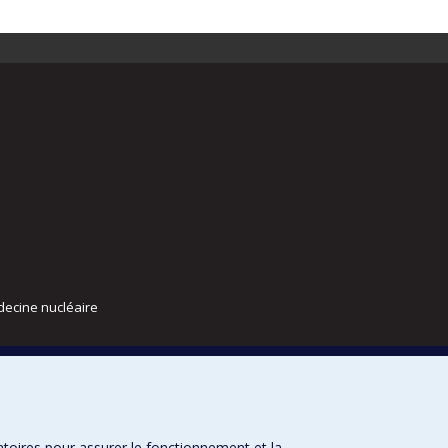
decine nucléaire
atoires pour assurer le fonctionnement et la