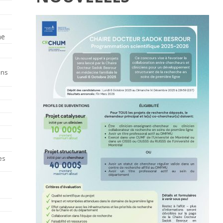
he
ins
es