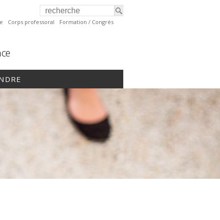
te
Corps professoral
Formation / Congrès
nce
INDRE