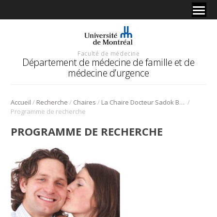
Faculté de médecine
Département de médecine de famille et de
médecine d’urgence
/
/
/
/
Accueil
Recherche
Chaires
La Chaire Docteur Sadok Besrour
Programme de recherche
PROGRAMME DE RECHERCHE