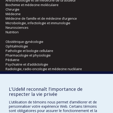
Anesthésiologie et de médecine de la douleur
Biochimie et médecine moléculaire
Chirurgie
Médecine
Médecine de famille et de médecine d’urgence
Microbiologie, infectiologie et immunologie
Neurosciences
Nutrition
Obstétrique-gynécologie
Ophtalmologie
Pathologie et biologie cellulaire
Pharmacologie et physiologie
Pédiatrie
Psychiatrie et d’addictologie
Radiologie, radio-oncologie et médecine nucléaire
Écoles
L’UdeM reconnaît l’importance de
Kinésiologie et des sciences de l’activité physique
respecter la vie privée
Orthophonie et audiologie
L’utilisation de témoins nous permet d’améliorer et de
Réadaptation
personnaliser votre expérience Web. Certains témoins
sont obligatoires pour assurer le fonctionnement et la