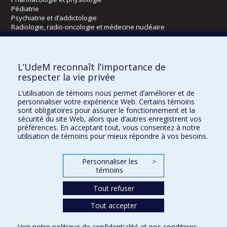
Pédiatrie
Psychiatrie et d’addictologie
Radiologie, radio-oncologie et médecine nucléaire
Écoles
L’UdeM reconnaît l’importance de
Kinésiologie et des sciences de l’activité physique
respecter la vie privée
Orthophonie et audiologie
L’utilisation de témoins nous permet d’améliorer et de
Réadaptation
personnaliser votre expérience Web. Certains témoins
sont obligatoires pour assurer le fonctionnement et la
Directions
sécurité du site Web, alors que d’autres enregistrent vos
préférences. En acceptant tout, vous consentez à notre
DPC
utilisation de témoins pour mieux répondre à vos besoins.
CPASS
Éthique clinique
Personnaliser les
>
témoins
Tout refuser
Tout accepter
Voir notre
politique de confidentialité
et nos
conditions