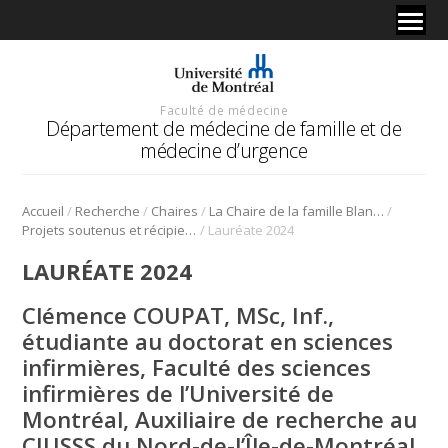
Faculté de médecine
Département de médecine de famille et de
médecine d’urgence
/
/
/
/
Accueil
Recherche
Chaires
La Chaire de la famille Blanchard pour l’enseignement et la recherche en soins palliatifs
/
Projets soutenus et récipiendaires
Lauréate 2024
LAURÉATE 2024
Clémence COUPAT,
MSc, Inf.,
étudiante au doctorat en sciences
infirmières, Faculté des sciences
infirmières de l’Université de
Montréal, Auxiliaire de recherche au
CIUSSS du Nord-de-l’Île-de-Montréal