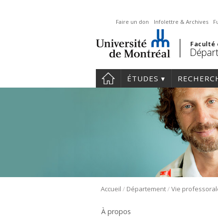
Faire un don
Infolettre & Archives
F
Faculté
Départ
ÉTUDES
RECHERC
/
/
Accueil
Département
Vie professoral
À propos