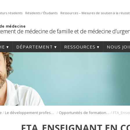
uturs résidents
Résidents / Étudiants
Ressources – Mesures de soutien à la réussi
 de médecine
ement de médecine de famille et de médecine d’urge
HE
DÉPARTEMENT
RESSOURCES
NOUS JO
/
/
/
e
Le développement professoral
Opportunités de formation professorale
FTA_ENSEIGNANT EN C