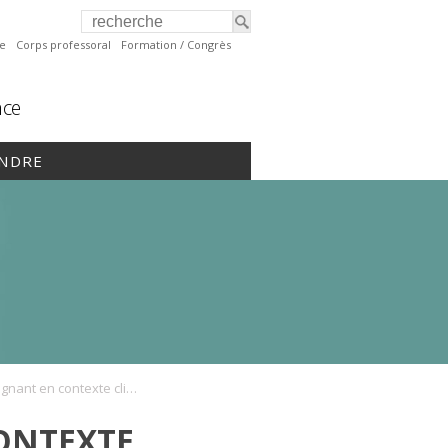
te
Corps professoral
Formation / Congrès
nce
INDRE
FTA_Enseignant en contexte clinique
ONTEXTE