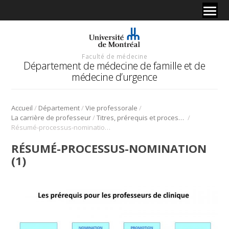
Faculté de médecine
Département de médecine de famille et de
médecine d’urgence
/
/
/
Accueil
Département
Vie professorale
/
/
La carrière de professeur
Titres, prérequis et processus de nomination universitaire
Résumé-processus-nomination (1)
RÉSUMÉ-PROCESSUS-NOMINATION
(1)