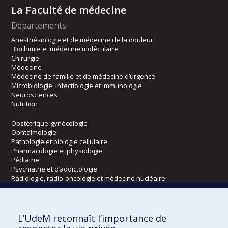
La Faculté de médecine
Départements
Anesthésiologie et de médecine de la douleur
Biochimie et médecine moléculaire
Chirurgie
Médecine
Médecine de famille et de médecine d’urgence
Microbiologie, infectiologie et immunologie
Neurosciences
Nutrition
Obstétrique-gynécologie
Ophtalmologie
Pathologie et biologie cellulaire
Pharmacologie et physiologie
Pédiatrie
Psychiatrie et d’addictologie
Radiologie, radio-oncologie et médecine nucléaire
Écoles
L’UdeM reconnaît l’importance de
Kinésiologie et des sciences de l’activité physique