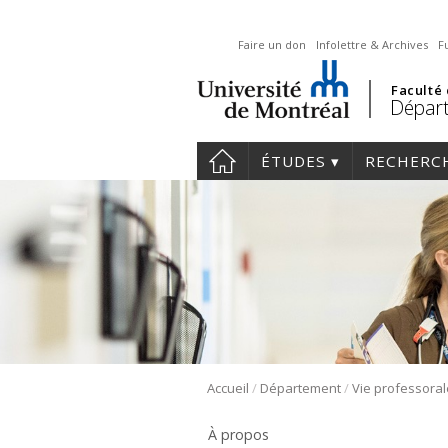
Faire un don
Infolettre & Archives
F
Faculté
Départ
ÉTUDES
RECHERC
/
/
Accueil
Département
Vie professoral
À propos