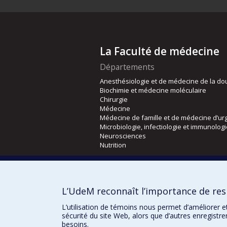
La Faculté de médecine
Départements
Anesthésiologie et de médecine de la do
Biochimie et médecine moléculaire
Chirurgie
Médecine
Médecine de famille et de médecine d’ur
Microbiologie, infectiologie et immunolog
Neurosciences
Nutrition
Écoles
Kinésiologie et des sciences de l’activité
L’UdeM reconnaît l’importance de resp
Orthophonie et audiologie
Réadaptation
L’utilisation de témoins nous permet d’améliorer e
sécurité du site Web, alors que d’autres enregistr
besoins.