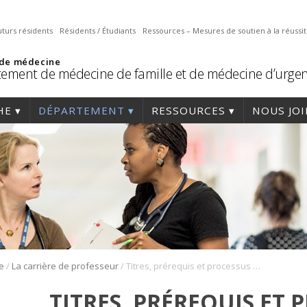
uturs résidents
Résidents / Étudiants
Ressources – Mesures de soutien à la réussi
 de médecine
ement de médecine de famille et de médecine d’urge
HE
DÉPARTEMENT
RESSOURCES
NOUS JO
/
/
e
La carrière de professeur
Titres, prérequis et processus de nomination universitaire
TITRES, PRÉREQUIS ET 