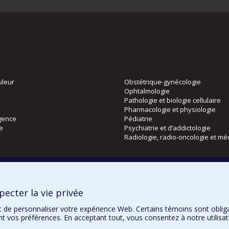
uleur
Obstétrique-gynécologie
Ophtalmologie
Pathologie et biologie cellulaire
Pharmacologie et physiologie
gence
Pédiatrie
ie
Psychiatrie et d’addictologie
Radiologie, radio-oncologie et mé
Directions
 physique
DPC
ecter la vie privée
CPASS
Éthique clinique
t de personnaliser votre expérience Web. Certains témoins sont oblig
ent vos préférences. En acceptant tout, vous consentez à notre utili