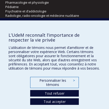
Pharmacologie et physiologie
Pédiatrie
Psychiatrie et d’addictologie
Radiologie, radio-oncologie et médecine nucléaire
Écoles
L’UdeM reconnaît l’importance de
Kinésiologie et des sciences de l’activité physique
respecter la vie privée
Orthophonie et audiologie
L’utilisation de témoins nous permet d’améliorer et de
Réadaptation
personnaliser votre expérience Web. Certains témoins
sont obligatoires pour assurer le fonctionnement et la
Directions
sécurité du site Web, alors que d’autres enregistrent vos
préférences. En acceptant tout, vous consentez à notre
DPC
utilisation de témoins pour mieux répondre à vos besoins.
CPASS
Éthique clinique
Personnaliser les
>
témoins
Tout refuser
Tout accepter