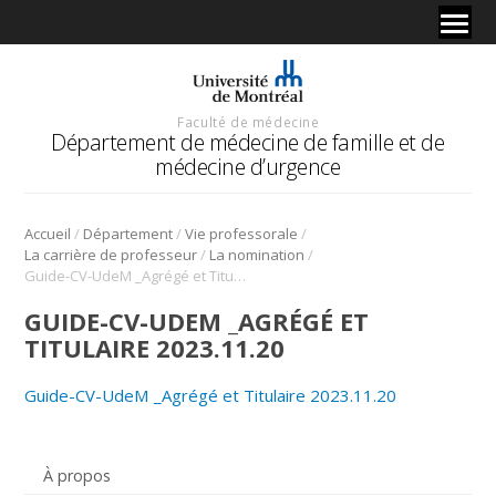
Faculté de médecine
Département de médecine de famille et de
médecine d’urgence
/
/
/
Accueil
Département
Vie professorale
/
/
La carrière de professeur
La nomination
Guide-CV-UdeM _Agrégé et Titulaire 2023.11.20
GUIDE-CV-UDEM _AGRÉGÉ ET
TITULAIRE 2023.11.20
Guide-CV-UdeM _Agrégé et Titulaire 2023.11.20
À propos