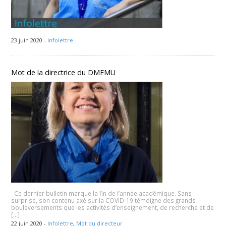
23 juin 2020 -
Infolettre
Mot de la directrice du DMFMU
Ce dernier bulletin marque la fin de l’année académique. Sans
surprise, son contenu axé sur la COVID-19 témoigne des grands
bouleversements que les activités d’enseignement, de recherche et de
[…]
22 juin 2020 -
Infolettre
,
Mot du directeur