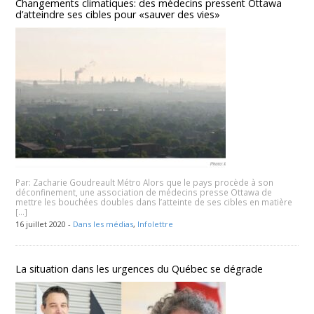
Changements climatiques: des médecins pressent Ottawa
d’atteindre ses cibles pour «sauver des vies»
Par: Zacharie Goudreault Métro Alors que le pays procède à son
déconfinement, une association de médecins presse Ottawa de
mettre les bouchées doubles dans l’atteinte de ses cibles en matière
[…]
16 juillet 2020 -
Dans les médias
,
Infolettre
La situation dans les urgences du Québec se dégrade