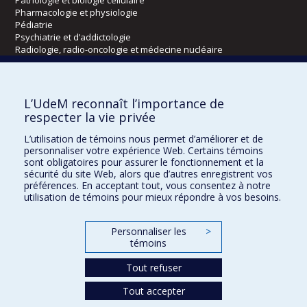
Pharmacologie et physiologie
Pédiatrie
Psychiatrie et d’addictologie
Radiologie, radio-oncologie et médecine nucléaire
Écoles
L’UdeM reconnaît l’importance de
Kinésiologie et des sciences de l’activité physique
respecter la vie privée
Orthophonie et audiologie
L’utilisation de témoins nous permet d’améliorer et de
Réadaptation
personnaliser votre expérience Web. Certains témoins
sont obligatoires pour assurer le fonctionnement et la
Directions
sécurité du site Web, alors que d’autres enregistrent vos
préférences. En acceptant tout, vous consentez à notre
DPC
utilisation de témoins pour mieux répondre à vos besoins.
CPASS
Éthique clinique
Personnaliser les
>
témoins
Tout refuser
Tout accepter