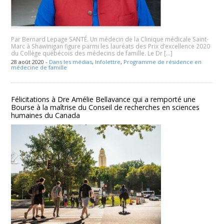
Par Bernard Lepage SANTÉ. Un médecin de la Clinique médicale Saint-
Marc à Shawinigan figure parmi les lauréats des Prix d’excellence 2020
du Collège québécois des médecins de famille. Le Dr […]
28 août 2020 -
Dans les médias
,
Infolettre
,
Programme de résidence en
médecine de famille
Félicitations à Dre Amélie Bellavance qui a remporté une
Bourse à la maîtrise du Conseil de recherches en sciences
humaines du Canada