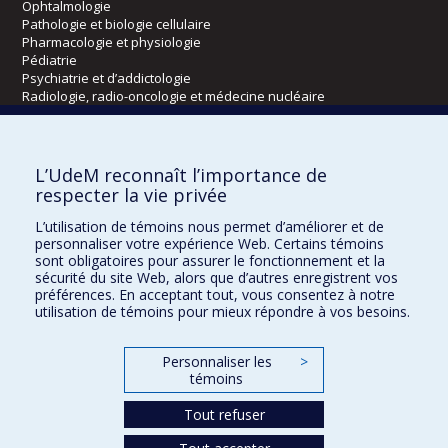
Ophtalmologie
Pathologie et biologie cellulaire
Pharmacologie et physiologie
Pédiatrie
Psychiatrie et d’addictologie
Radiologie, radio-oncologie et médecine nucléaire
Écoles
L’UdeM reconnaît l’importance de
Kinésiologie et des sciences de l’activité physique
respecter la vie privée
Orthophonie et audiologie
L’utilisation de témoins nous permet d’améliorer et de
Réadaptation
personnaliser votre expérience Web. Certains témoins
sont obligatoires pour assurer le fonctionnement et la
Directions
sécurité du site Web, alors que d’autres enregistrent vos
préférences. En acceptant tout, vous consentez à notre
DPC
utilisation de témoins pour mieux répondre à vos besoins.
CPASS
Éthique clinique
Personnaliser les
>
témoins
Tout refuser