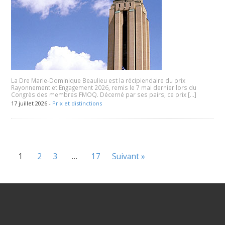
La Dre Marie-Dominique Beaulieu est la récipiendaire du prix
Rayonnement et Engagement 2026, remis le 7 mai dernier lors du
Congrès des membres FMOQ. Décerné par ses pairs, ce prix […]
17 juillet 2026 -
Prix et distinctions
1
2
3
…
17
Suivant »