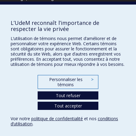
Écoles
L’UdeM reconnaît l’importance de
Kinésiologie et des sciences de l’activité physique
respecter la vie privée
Orthophonie et audiologie
L’utilisation de témoins nous permet d’améliorer et de
Réadaptation
personnaliser votre expérience Web. Certains témoins
sont obligatoires pour assurer le fonctionnement et la
Directions
sécurité du site Web, alors que d’autres enregistrent vos
préférences. En acceptant tout, vous consentez à notre
DPC
utilisation de témoins pour mieux répondre à vos besoins.
CPASS
Éthique clinique
Personnaliser les
>
témoins
Tout refuser
Tout accepter
Voir notre
politique de confidentialité
et nos
conditions
d’utilisation
.
Confidentialité
Conditions d’utilisation
Paramètres des témoins