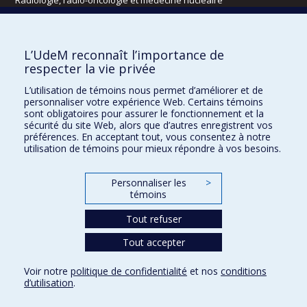
Écoles
L’UdeM reconnaît l’importance de
Kinésiologie et des sciences de l’activité physique
respecter la vie privée
Orthophonie et audiologie
L’utilisation de témoins nous permet d’améliorer et de
Réadaptation
personnaliser votre expérience Web. Certains témoins
sont obligatoires pour assurer le fonctionnement et la
Directions
sécurité du site Web, alors que d’autres enregistrent vos
préférences. En acceptant tout, vous consentez à notre
DPC
utilisation de témoins pour mieux répondre à vos besoins.
CPASS
Éthique clinique
Personnaliser les
>
témoins
Tout refuser
Tout accepter
Voir notre
politique de confidentialité
et nos
conditions
d’utilisation
.
Confidentialité
Conditions d’utilisation
Paramètres des témoins