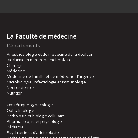
La Faculté de médecine
Départements
Anesthésiologie et de médecine de la douleur
Biochimie et médecine moléculaire
Chirurgie
Médecine
Médecine de famille et de médecine d’urgence
Microbiologie, infectiologie et immunologie
Neurosciences
Nutrition
Obstétrique-gynécologie
Ophtalmologie
Pathologie et biologie cellulaire
Pharmacologie et physiologie
Pédiatrie
Psychiatrie et d’addictologie
Radiologie, radio-oncologie et médecine nucléaire