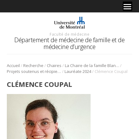
Faculté de médecine
Département de médecine de famille et de
médecine d’urgence
/
/
/
/
Accueil
Recherche
Chaires
La Chaire de la famille Blanchard pour l’enseignement et la recherche en soins palliatifs
/
/
Projets soutenus et récipiendaires
Lauréate 2024
Clémence Coupal
CLÉMENCE COUPAL