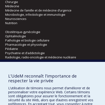
Chirurgie
Médecine
Médecine de famille et de médecine d’urgence
Microbiologie, infectiologie et immunologie
Neurosciences
Nutrition
Obstétrique-gynécologie
Ophtalmologie
Pathologie et biologie cellulaire
Pharmacologie et physiologie
Pédiatrie
Psychiatrie et d’addictologie
Radiologie, radio-oncologie et médecine nucléaire
Écoles
L’UdeM reconnaît l’importance de
Kinésiologie et des sciences de l’activité physique
respecter la vie privée
Orthophonie et audiologie
L’utilisation de témoins nous permet d’améliorer et de
Réadaptation
personnaliser votre expérience Web. Certains témoins
sont obligatoires pour assurer le fonctionnement et la
Directions
sécurité du site Web, alors que d’autres enregistrent vos
préférences. En acceptant tout, vous consentez à notre