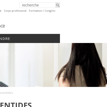
te
Corps professoral
Formation / Congrès
nce
INDRE
urentides
ENTIDES