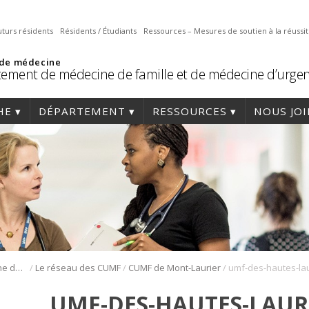
uturs résidents
Résidents / Étudiants
Ressources – Mesures de soutien à la réussi
 de médecine
ement de médecine de famille et de médecine d’urge
HE
DÉPARTEMENT
RESSOURCES
NOUS JO
/
/
/
Résidence en médecine de famille
Le réseau des CUMF
CUMF de Mont-Laurier
umf-des-hautes-la
UMF-DES-HAUTES-LAUR