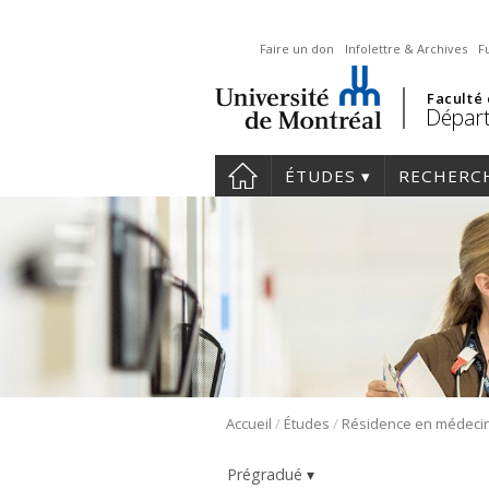
Faire un don
Infolettre & Archives
F
Faculté
Départ
ÉTUDES
RECHERC
/
/
Accueil
Études
Prégradué