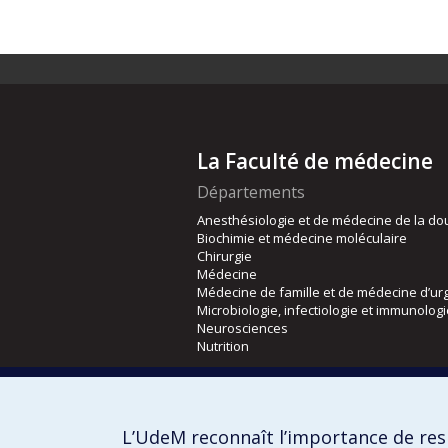
La Faculté de médecine
Départements
Anesthésiologie et de médecine de la do
Biochimie et médecine moléculaire
Chirurgie
Médecine
Médecine de famille et de médecine d’ur
Microbiologie, infectiologie et immunolog
Neurosciences
Nutrition
Écoles
Kinésiologie et des sciences de l’activité
L’UdeM reconnaît l’importance de resp
Orthophonie et audiologie