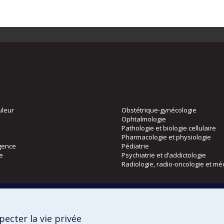
uleur
Obstétrique-gynécologie
Ophtalmologie
Pathologie et biologie cellulaire
Pharmacologie et physiologie
gence
Pédiatrie
ie
Psychiatrie et d’addictologie
Radiologie, radio-oncologie et mé
Directions
 physique
DPC
ecter la vie privée
CPASS