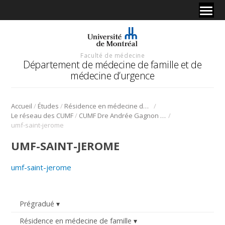
Faculté de médecine
Département de médecine de famille et de
médecine d’urgence
/
/
/
Accueil
Études
Résidence en médecine de famille
/
/
Le réseau des CUMF
CUMF Dre Andrée Gagnon (Saint-Jérome)
umf-saint-jerome
UMF-SAINT-JEROME
umf-saint-jerome
Prégradué
Résidence en médecine de famille