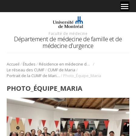
Faculté de médecine
Département de médecine de famille et de
médecine d’urgence
/
/
/
Accueil
Études
Résidence en médecine de famille
/
/
Le réseau des CUMF
CUMF de Maria
/
Portrait de la CUMF de Maria | Pour et par les résidents!
Photo_Équipe_Maria
PHOTO_ÉQUIPE_MARIA