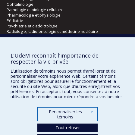
Ophtalmologie
Pathologie et biologie cellulaire
Pharmacologie et physiologie
Pédiatrie
Psychiatrie et d’addictologie
Radiologie, radio-oncologie et médecine nucléaire
Écoles
L’UdeM reconnaît l’importance de
Kinésiologie et des sciences de l’activité physique
respecter la vie privée
Orthophonie et audiologie
L’utilisation de témoins nous permet d’améliorer et de
Réadaptation
personnaliser votre expérience Web. Certains témoins
sont obligatoires pour assurer le fonctionnement et la
Directions
sécurité du site Web, alors que d’autres enregistrent vos
préférences. En acceptant tout, vous consentez à notre
DPC
utilisation de témoins pour mieux répondre à vos besoins.
CPASS
Éthique clinique
Personnaliser les
>
témoins
Tout refuser