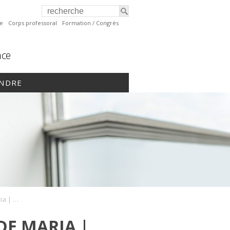
te
Corps professoral
Formation / Congrès
nce
INDRE
Portrait de la CUMF de Maria | Pour et par les résidents!
DE MARIA |