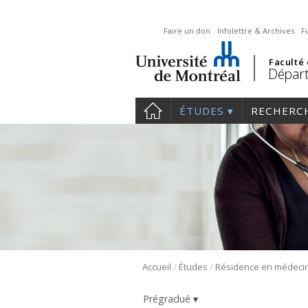
Faire un don
Infolettre & Archives
F
Faculté
Départ
ÉTUDES
RECHERC
/
/
Accueil
Études
Prégradué