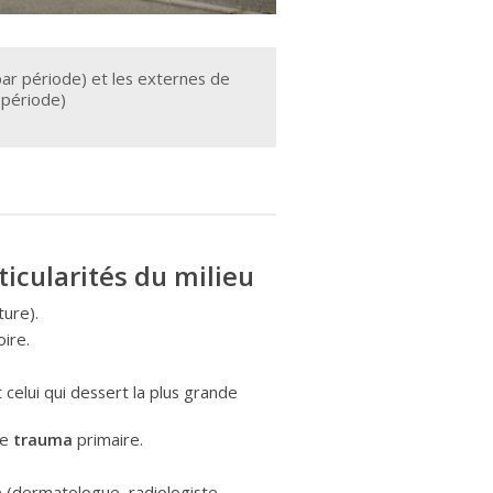
par période) et les externes de
 période)
icularités du milieu
ure).
ire.
 celui qui dessert la plus grande
de
trauma
primaire.
ce (dermatologue, radiologiste,