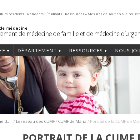
uturs résidents
Résidents / Étudiants
Ressources – Mesures de soutien à la réussi
 de médecine
ement de médecine de famille et de médecine d’urge
HE
DÉPARTEMENT
RESSOURCES
NOUS JO
/
/
/
Résidence en médecine de famille
Le réseau des CUMF
CUMF de Maria
PORTRAIT DE LA CUMF 