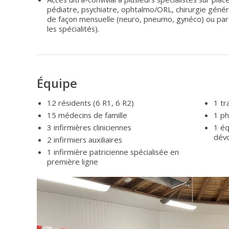
pédiatre, psychiatre, ophtalmo/ORL, chirurgie génér
de façon mensuelle (neuro, pneumo, gynéco) ou par 
les spécialités).
Équipe
12 résidents (6 R1, 6 R2)
1 tr
15 médecins de famille
1 p
3 infirmières cliniciennes
1 éq
dév
2 infirmiers auxiliaires
1 infirmière patricienne spécialisée en
première ligne