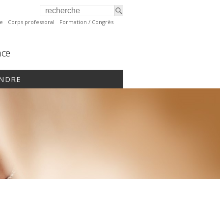
te
Corps professoral
Formation / Congrès
nce
INDRE