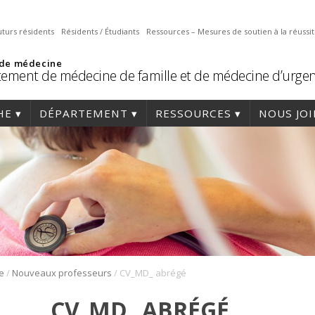
uturs résidents
Résidents / Étudiants
Ressources – Mesures de soutien à la réussi
 de médecine
ement de médecine de famille et de médecine d’urge
HE
DÉPARTEMENT
RESSOURCES
NOUS JO
/
/
e
Nouveaux professeurs
CV_MD_ abrégé
CV_MD_ ABRÉGÉ