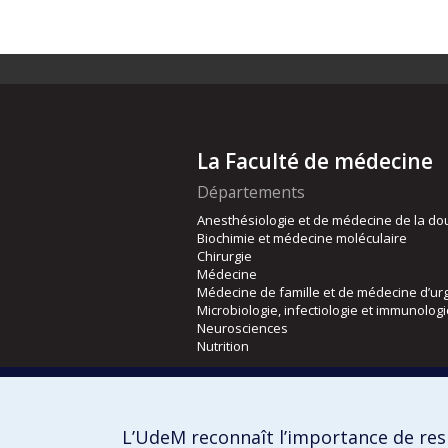
La Faculté de médecine
Départements
Anesthésiologie et de médecine de la do
Biochimie et médecine moléculaire
Chirurgie
Médecine
Médecine de famille et de médecine d’ur
Microbiologie, infectiologie et immunolog
Neurosciences
Nutrition
Écoles
Kinésiologie et des sciences de l’activité
L’UdeM reconnaît l’importance de resp
Orthophonie et audiologie