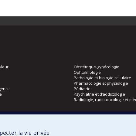
uleur
Obstétrique-gynécologie
Ophtalmologie
Pathologie et biologie cellulaire
Pharmacologie et physiologie
gence
Pédiatrie
ie
Psychiatrie et d’addictologie
Radiologie, radio-oncologie et mé
Directions
 physique
DPC
ecter la vie privée
CPASS