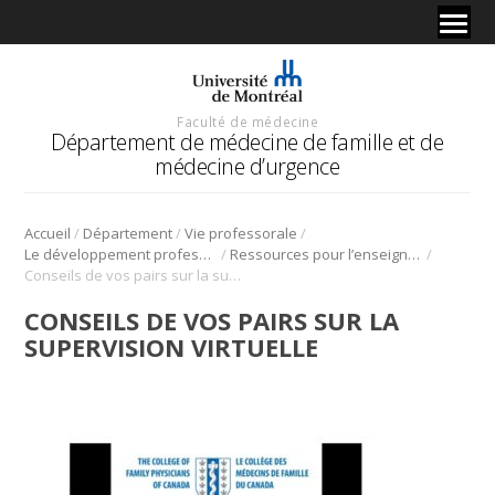
Faculté de médecine
Département de médecine de famille et de
médecine d’urgence
/
/
/
Accueil
Département
Vie professorale
/
/
Le développement professoral
Ressources pour l’enseignement à distance (COVID-19)
Conseils de vos pairs sur la supervision virtuelle
CONSEILS DE VOS PAIRS SUR LA
SUPERVISION VIRTUELLE