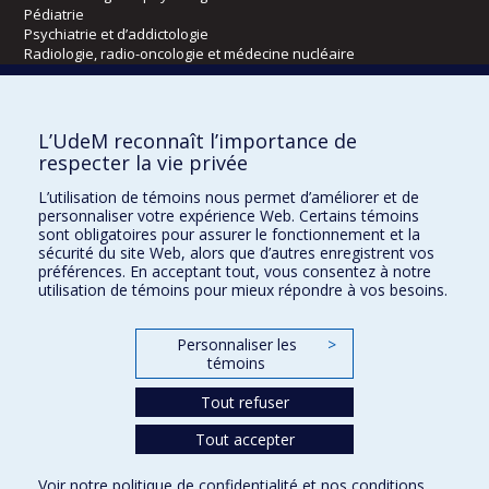
Pédiatrie
Psychiatrie et d’addictologie
Radiologie, radio-oncologie et médecine nucléaire
Écoles
L’UdeM reconnaît l’importance de
Kinésiologie et des sciences de l’activité physique
respecter la vie privée
Orthophonie et audiologie
L’utilisation de témoins nous permet d’améliorer et de
Réadaptation
personnaliser votre expérience Web. Certains témoins
sont obligatoires pour assurer le fonctionnement et la
Directions
sécurité du site Web, alors que d’autres enregistrent vos
préférences. En acceptant tout, vous consentez à notre
DPC
utilisation de témoins pour mieux répondre à vos besoins.
CPASS
Éthique clinique
Personnaliser les
>
témoins
Tout refuser
Tout accepter
Voir notre
politique de confidentialité
et nos
conditions