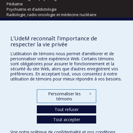
Pédiatrie
Psychiatrie et d’addictologie
Radiologie, radio-oncologie et médecine nucléaire
Écoles
L’UdeM reconnaît l’importance de
Kinésiologie et des sciences de l’activité physique
respecter la vie privée
Orthophonie et audiologie
L’utilisation de témoins nous permet d’améliorer et de
Réadaptation
personnaliser votre expérience Web. Certains témoins
sont obligatoires pour assurer le fonctionnement et la
Directions
sécurité du site Web, alors que d’autres enregistrent vos
préférences. En acceptant tout, vous consentez à notre
DPC
utilisation de témoins pour mieux répondre à vos besoins.
CPASS
Éthique clinique
Personnaliser les
>
témoins
Tout refuser
Tout accepter
Voir notre
politique de confidentialité
et nos
conditions