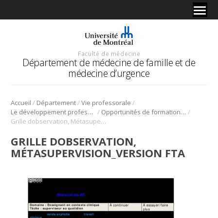
Faculté de médecine
Département de médecine de famille et de
médecine d’urgence
/
/
/
Accueil
Département
Vie professorale
/
/
Le développement professoral
Opportunités de formation professorale
Grille dobservation, Métasupervision_version FTA
GRILLE DOBSERVATION,
MÉTASUPERVISION_VERSION FTA