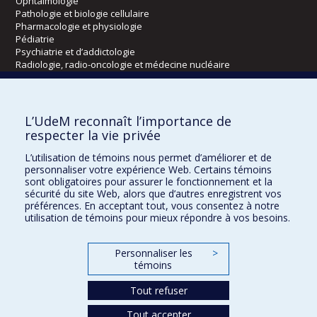
Ophtalmologie
Pathologie et biologie cellulaire
Pharmacologie et physiologie
Pédiatrie
Psychiatrie et d’addictologie
Radiologie, radio-oncologie et médecine nucléaire
Écoles
L’UdeM reconnaît l’importance de
Kinésiologie et des sciences de l’activité physique
respecter la vie privée
Orthophonie et audiologie
L’utilisation de témoins nous permet d’améliorer et de
Réadaptation
personnaliser votre expérience Web. Certains témoins
sont obligatoires pour assurer le fonctionnement et la
Directions
sécurité du site Web, alors que d’autres enregistrent vos
préférences. En acceptant tout, vous consentez à notre
DPC
utilisation de témoins pour mieux répondre à vos besoins.
CPASS
Éthique clinique
Personnaliser les
>
témoins
Tout refuser
Tout accepter