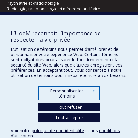
Psychiatrie et d’addictologie
Radiologie, radio-oncologie et médecine nucléaire
Écoles
L’UdeM reconnaît l’importance de
Kinésiologie et des sciences de l’activité physique
respecter la vie privée
Orthophonie et audiologie
L’utilisation de témoins nous permet d’améliorer et de
Réadaptation
personnaliser votre expérience Web. Certains témoins
sont obligatoires pour assurer le fonctionnement et la
Directions
sécurité du site Web, alors que d’autres enregistrent vos
préférences. En acceptant tout, vous consentez à notre
DPC
utilisation de témoins pour mieux répondre à vos besoins.
CPASS
Éthique clinique
Personnaliser les
>
témoins
Tout refuser
Tout accepter
Voir notre
politique de confidentialité
et nos
conditions
d’utilisation
.