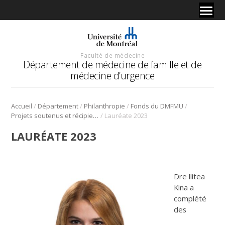
Faculté de médecine
Département de médecine de famille et de
médecine d’urgence
/
/
/
/
Accueil
Département
Philanthropie
Fonds du DMFMU
/
Projets soutenus et récipiendaires
Lauréate 2023
LAURÉATE 2023
Dre llitea
Kina a
complété
des