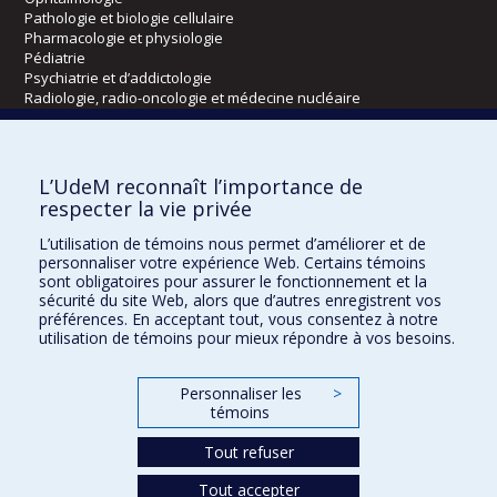
Pathologie et biologie cellulaire
Pharmacologie et physiologie
Pédiatrie
Psychiatrie et d’addictologie
Radiologie, radio-oncologie et médecine nucléaire
Écoles
L’UdeM reconnaît l’importance de
Kinésiologie et des sciences de l’activité physique
respecter la vie privée
Orthophonie et audiologie
L’utilisation de témoins nous permet d’améliorer et de
Réadaptation
personnaliser votre expérience Web. Certains témoins
sont obligatoires pour assurer le fonctionnement et la
Directions
sécurité du site Web, alors que d’autres enregistrent vos
préférences. En acceptant tout, vous consentez à notre
DPC
utilisation de témoins pour mieux répondre à vos besoins.
CPASS
Éthique clinique
Personnaliser les
>
témoins
Tout refuser
Tout accepter