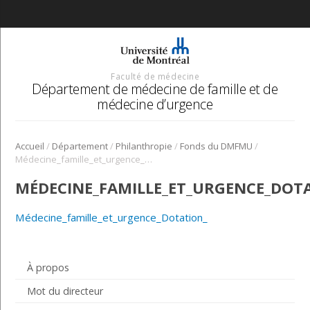
Faculté de médecine
Département de médecine de famille et de
médecine d’urgence
/
/
/
/
Accueil
Département
Philanthropie
Fonds du DMFMU
Médecine_famille_et_urgence_Dotation_
MÉDECINE_FAMILLE_ET_URGENCE_DOT
Médecine_famille_et_urgence_Dotation_
À propos
Mot du directeur