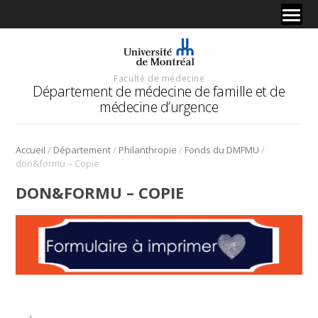
Faculté de médecine
Département de médecine de famille et de
médecine d’urgence
/
/
/
/
Accueil
Département
Philanthropie
Fonds du DMFMU
don&formu – Copie
DON&FORMU – COPIE