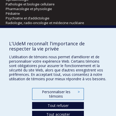
Pathologie et biologie cellulaire
Pharmacologie et physiologie
Pédiatrie
Psychiatrie et d’addictologie
Radiologie, radio-oncologie et médecine nucléaire
Écoles
L’UdeM reconnaît l’importance de
Kinésiologie et des sciences de l’activité physique
respecter la vie privée
Orthophonie et audiologie
L’utilisation de témoins nous permet d’améliorer et de
Réadaptation
personnaliser votre expérience Web. Certains témoins
sont obligatoires pour assurer le fonctionnement et la
Directions
sécurité du site Web, alors que d’autres enregistrent vos
préférences. En acceptant tout, vous consentez à notre
DPC
utilisation de témoins pour mieux répondre à vos besoins.
CPASS
Éthique clinique
Personnaliser les
>
témoins
Tout refuser
Tout accepter