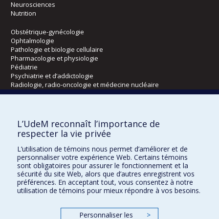
Neurosciences
Nutrition
Obstétrique-gynécologie
Ophtalmologie
Pathologie et biologie cellulaire
Pharmacologie et physiologie
Pédiatrie
Psychiatrie et d’addictologie
Radiologie, radio-oncologie et médecine nucléaire
Écoles
L’UdeM reconnaît l’importance de
Kinésiologie et des sciences de l’activité physique
respecter la vie privée
Orthophonie et audiologie
L’utilisation de témoins nous permet d’améliorer et de
Réadaptation
personnaliser votre expérience Web. Certains témoins
sont obligatoires pour assurer le fonctionnement et la
Directions
sécurité du site Web, alors que d’autres enregistrent vos
préférences. En acceptant tout, vous consentez à notre
DPC
utilisation de témoins pour mieux répondre à vos besoins.
CPASS
Éthique clinique
Personnaliser les
>