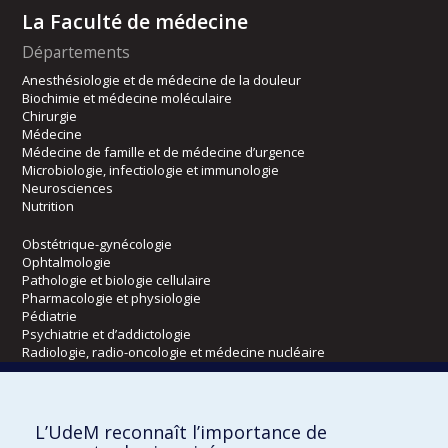
La Faculté de médecine
Départements
Anesthésiologie et de médecine de la douleur
Biochimie et médecine moléculaire
Chirurgie
Médecine
Médecine de famille et de médecine d’urgence
Microbiologie, infectiologie et immunologie
Neurosciences
Nutrition
Obstétrique-gynécologie
Ophtalmologie
Pathologie et biologie cellulaire
Pharmacologie et physiologie
Pédiatrie
Psychiatrie et d’addictologie
Radiologie, radio-oncologie et médecine nucléaire
Écoles
L’UdeM reconnaît l’importance de
Kinésiologie et des sciences de l’activité physique