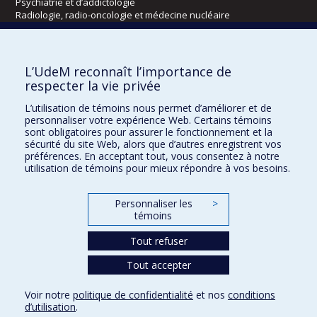
Psychiatrie et d’addictologie
Radiologie, radio-oncologie et médecine nucléaire
Écoles
L’UdeM reconnaît l’importance de
Kinésiologie et des sciences de l’activité physique
respecter la vie privée
Orthophonie et audiologie
L’utilisation de témoins nous permet d’améliorer et de
Réadaptation
personnaliser votre expérience Web. Certains témoins
sont obligatoires pour assurer le fonctionnement et la
Directions
sécurité du site Web, alors que d’autres enregistrent vos
préférences. En acceptant tout, vous consentez à notre
DPC
utilisation de témoins pour mieux répondre à vos besoins.
CPASS
Éthique clinique
Personnaliser les
>
témoins
Tout refuser
Tout accepter
Voir notre
politique de confidentialité
et nos
conditions
d’utilisation
.