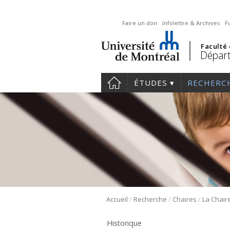
Faire un don
Infolettre & Archives
F
Faculté
Départ
ÉTUDES
RECHERC
/
/
/
Accueil
Recherche
Chaires
Historique