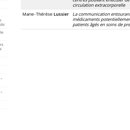
circulation extracorporelle
Marie-Thérèse
Lussier
La communication entourant 
médicaments potentiellement
e
patients âgés en soins de pr
lic
le
es
i
 –
 –