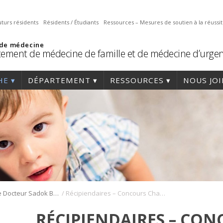
uturs résidents
Résidents / Étudiants
Ressources – Mesures de soutien à la réussi
 de médecine
ement de médecine de famille et de médecine d’urge
HE
DÉPARTEMENT
RESSOURCES
NOUS JO
/
La Chaire Docteur Sadok Besrour
Récipiendaires – Concours Chaire Docteur Sadok Besrour 2017
RÉCIPIENDAIRES – CON