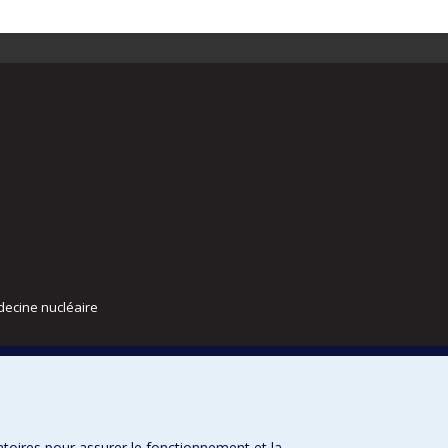
decine nucléaire
atoires pour assurer le fonctionnement et la