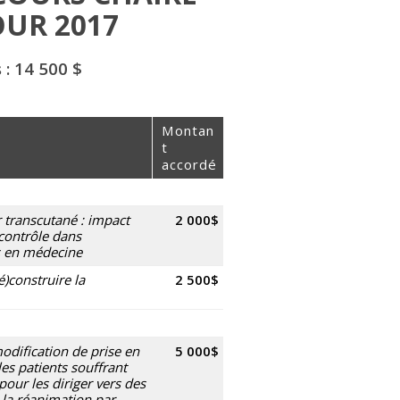
UR 2017
 : 14 500 $
Montan
t
accordé
transcutané : impact
2 000$
e contrôle dans
ts en médecine
dé)construire la
2 500$
modification de prise en
5 000$
es patients souffrant
pour les diriger vers des
 la réanimation par