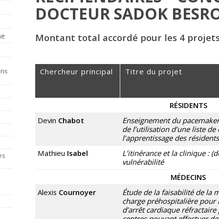
DOCTEUR SADOK BESRO
he
Montant total accordé pour les 4 projets
ins
Chercheur principal
Titre du projet
RÉSIDENTS
Devin
Chabot
Enseignement du pacemaker 
de l’utilisation d’une liste d
l’apprentissage des résiden
Mathieu
Isabel
L’itinérance et la clinique : (
es
vulnérabilité
MÉDECINS
Alexis
Cournoyer
Étude de la faisabilité de la 
charge préhospitalière pour l
d’arrêt cardiaque réfractaire 
centres pouvant effectuer de