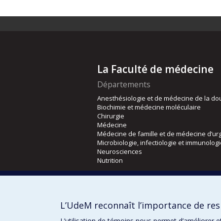
La Faculté de médecine
Départements
Anesthésiologie et de médecine de la do
Biochimie et médecine moléculaire
Chirurgie
Médecine
Médecine de famille et de médecine d’ur
Microbiologie, infectiologie et immunolog
Neurosciences
Nutrition
Écoles
Kinésiologie et des sciences de l’activité
L’UdeM reconnaît l’importance de resp
Orthophonie et audiologie
Réadaptation
L’utilisation de témoins nous permet d’améliorer e