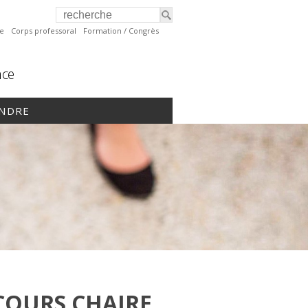
te
Corps professoral
Formation / Congrès
nce
INDRE
COURS CHAIRE