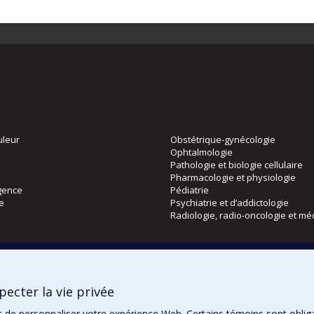
uleur
Obstétrique-gynécologie
Ophtalmologie
Pathologie et biologie cellulaire
Pharmacologie et physiologie
gence
Pédiatrie
ie
Psychiatrie et d’addictologie
Radiologie, radio-oncologie et mé
Directions
 physique
DPC
ecter la vie privée
CPASS
Éthique clinique
t de personnaliser votre expérience Web. Certains témoins sont oblig