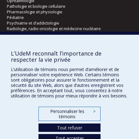
Ophtalmologie
Pathologie et biologie cellulaire
Pharmacologie et physiologie
Pédiatrie
Psychiatrie et d’addictologie
Radiologie, radio-oncologie et médecine nucléaire
Écoles
L’UdeM reconnaît l’importance de
Kinésiologie et des sciences de l’activité physique
respecter la vie privée
Orthophonie et audiologie
L’utilisation de témoins nous permet d’améliorer et de
Réadaptation
personnaliser votre expérience Web. Certains témoins
sont obligatoires pour assurer le fonctionnement et la
Directions
sécurité du site Web, alors que d’autres enregistrent vos
préférences. En acceptant tout, vous consentez à notre
DPC
utilisation de témoins pour mieux répondre à vos besoins.
CPASS
Éthique clinique
Personnaliser les
>
témoins
Tout refuser
Tout accepter