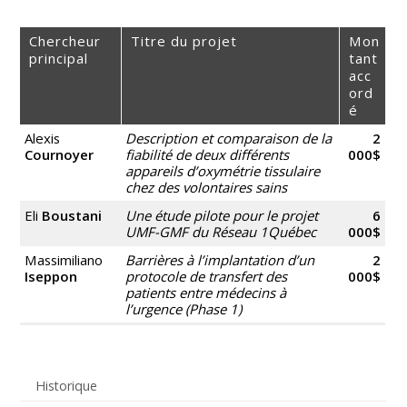
Chercheur
Titre du projet
Mon
principal
tant
acc
ord
é
Alexis
Description et comparaison de la
2
Cournoyer
fiabilité de deux différents
000$
appareils d’oxymétrie tissulaire
chez des volontaires sains
Eli
Boustani
Une étude pilote pour le projet
6
UMF-GMF du Réseau 1Québec
000$
Massimiliano
Barrières à l’implantation d’un
2
Iseppon
protocole de transfert des
000$
patients entre médecins à
l’urgence (Phase 1)
Historique