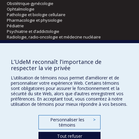
Obstétrique-gynécologie
Ophtalmologie
Pathologie et biologie cellulaire
Pharmacologie et physiologie
Pédiatrie
Psychiatrie et d’addictologie
Radiologie, radio-oncologie et médecine nucléaire
Écoles
L’UdeM reconnaît l’importance de
Kinésiologie et des sciences de l’activité physique
respecter la vie privée
Orthophonie et audiologie
L’utilisation de témoins nous permet d’améliorer et de
Réadaptation
personnaliser votre expérience Web. Certains témoins
sont obligatoires pour assurer le fonctionnement et la
Directions
sécurité du site Web, alors que d’autres enregistrent vos
préférences. En acceptant tout, vous consentez à notre
DPC
utilisation de témoins pour mieux répondre à vos besoins.
CPASS
Éthique clinique
Personnaliser les
>
témoins
Tout refuser