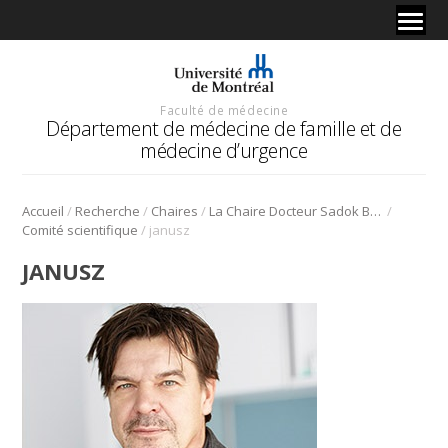
Faculté de médecine
Département de médecine de famille et de
médecine d’urgence
/
/
/
/
Accueil
Recherche
Chaires
La Chaire Docteur Sadok Besrour
/
Comité scientifique
janusz
JANUSZ