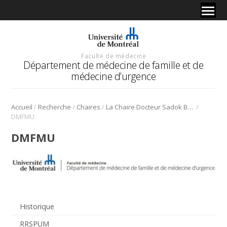
Faculté de médecine
Département de médecine de famille et de
médecine d’urgence
/
/
/
/
Accueil
Recherche
Chaires
La Chaire Docteur Sadok Besrour
DMFMU
DMFMU
Historique
RRSPUM