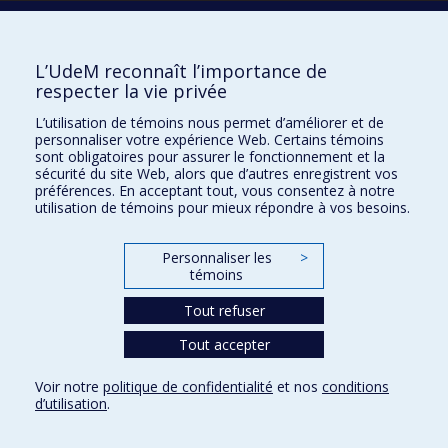
Écoles
L’UdeM reconnaît l’importance de
Kinésiologie et des sciences de l’activité physique
respecter la vie privée
Orthophonie et audiologie
L’utilisation de témoins nous permet d’améliorer et de
Réadaptation
personnaliser votre expérience Web. Certains témoins
sont obligatoires pour assurer le fonctionnement et la
Directions
sécurité du site Web, alors que d’autres enregistrent vos
préférences. En acceptant tout, vous consentez à notre
DPC
utilisation de témoins pour mieux répondre à vos besoins.
CPASS
Éthique clinique
Personnaliser les
>
témoins
Tout refuser
Tout accepter
Voir notre
politique de confidentialité
et nos
conditions
d’utilisation
.
Confidentialité
Conditions d’utilisation
Paramètres des témoins