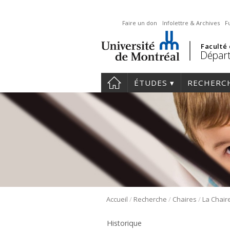
Faire un don
Infolettre & Archives
F
Faculté
Départ
ÉTUDES
RECHERC
/
/
/
Accueil
Recherche
Chaires
Historique