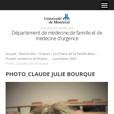
Faculté de médecine
Département de médecine de famille et de
médecine d’urgence
/
/
/
/
Accueil
Recherche
Chaires
La Chaire de la famille Blanchard pour l’enseignement et la recherche en soins palliatifs
/
/
Projets soutenus et récipiendaires
Lauréates 2025
Photo_Claude Julie Bourque
PHOTO_CLAUDE JULIE BOURQUE