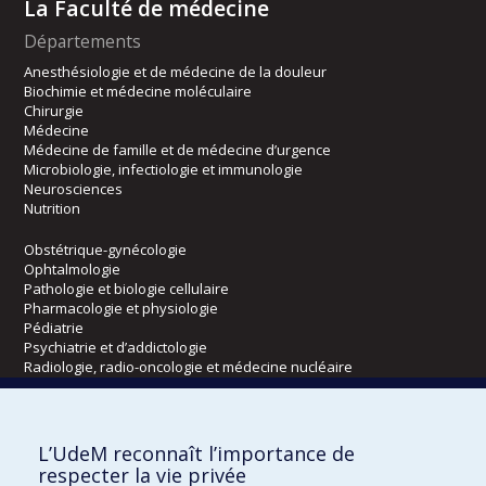
La Faculté de médecine
Départements
Anesthésiologie et de médecine de la douleur
Biochimie et médecine moléculaire
Chirurgie
Médecine
Médecine de famille et de médecine d’urgence
Microbiologie, infectiologie et immunologie
Neurosciences
Nutrition
Obstétrique-gynécologie
Ophtalmologie
Pathologie et biologie cellulaire
Pharmacologie et physiologie
Pédiatrie
Psychiatrie et d’addictologie
Radiologie, radio-oncologie et médecine nucléaire
Écoles
L’UdeM reconnaît l’importance de
Kinésiologie et des sciences de l’activité physique
respecter la vie privée