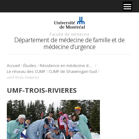
Faculté de médecine
Département de médecine de famille et de
médecine d’urgence
/
/
/
Accueil
Études
Résidence en médecine de famille
/
/
Le réseau des CUMF
CUMF de Shawinigan-Sud
umf-trois-rivieres
UMF-TROIS-RIVIERES