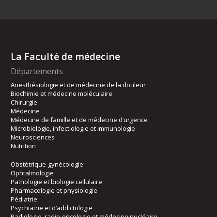
La Faculté de médecine
Départements
Anesthésiologie et de médecine de la douleur
Biochimie et médecine moléculaire
Chirurgie
Médecine
Médecine de famille et de médecine d’urgence
Microbiologie, infectiologie et immunologie
Neurosciences
Nutrition
Obstétrique-gynécologie
Ophtalmologie
Pathologie et biologie cellulaire
Pharmacologie et physiologie
Pédiatrie
Psychiatrie et d’addictologie
Radiologie, radio-oncologie et médecine nucléaire