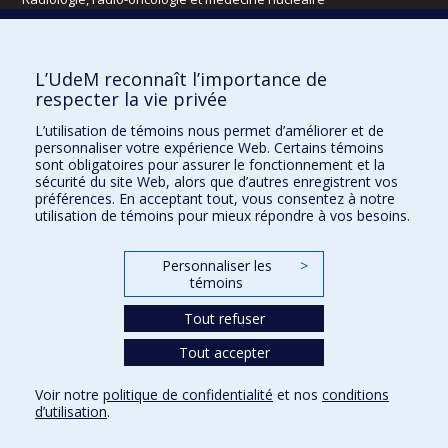
Écoles
L’UdeM reconnaît l’importance de
Kinésiologie et des sciences de l’activité physique
respecter la vie privée
Orthophonie et audiologie
L’utilisation de témoins nous permet d’améliorer et de
Réadaptation
personnaliser votre expérience Web. Certains témoins
sont obligatoires pour assurer le fonctionnement et la
Directions
sécurité du site Web, alors que d’autres enregistrent vos
préférences. En acceptant tout, vous consentez à notre
DPC
utilisation de témoins pour mieux répondre à vos besoins.
CPASS
Éthique clinique
Personnaliser les
>
témoins
Tout refuser
Tout accepter
Voir notre
politique de confidentialité
et nos
conditions
d’utilisation
.
Confidentialité
Conditions d’utilisation
Paramètres des témoins